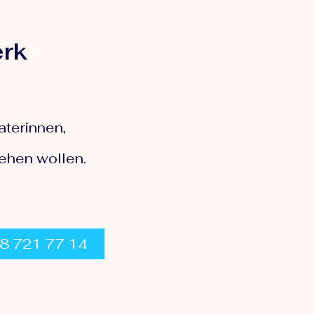
erk
aterinnen,
gehen wollen.
178 721 77 14