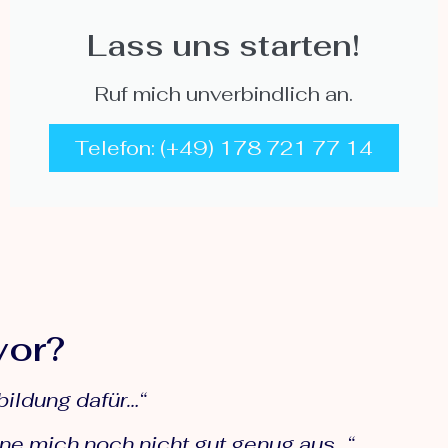
Lass uns starten!
Ruf mich unverbindlich an.
Telefon: (+49) 178 721 77 14
vor?
bildung dafür…“
ne mich noch nicht gut genug aus…“