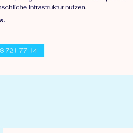
schliche Infrastruktur nutzen.
s.
178 721 77 14