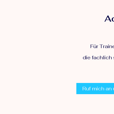
Ac
Für Train
die fachlich
Ruf mich an 